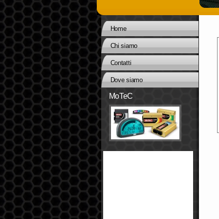
Home
Chi siamo
Contatti
Dove siamo
MoTeC