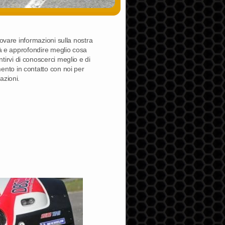
rovare informazioni sulla nostra
ità e approfondire meglio cosa
tirvi di conoscerci meglio e di
ento in contatto con noi per
azioni.